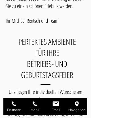
Sie zu einem schönen Erlebnis werden.
Ihr Michael Rentsch und Team
PERFEKTES AMBIENTE
FÜR IHRE
BETRIEBS- UND
GEBURTSTAGSFEIER
Uns liegen Ihre individuellen Wünsche am
Herzen.
Gerne sind wir Ihr kompetenter Partner bei
Festnetz
Mobil
Email
Navigation
der Organisation und Ausrichtung Ihrer Feste
und Veranstaltungen​.