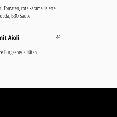
at, Tomaten, rote karamellisierte
 Gouda, BBQ Sauce
mit Aioli
4€
re Burgespezialitäten