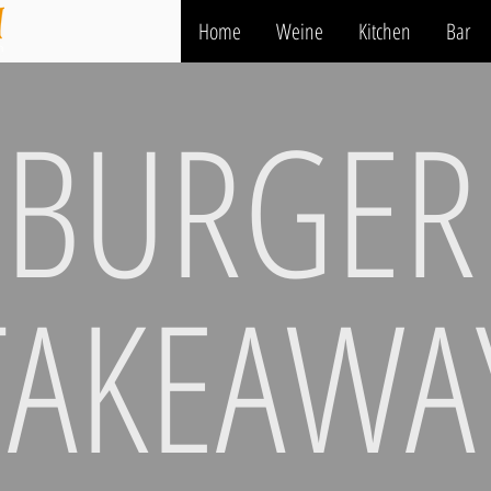
Home
Weine
Kitchen
Bar
BURGER
TAKEAWA