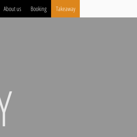
About us
Booking
Takeaway
Y