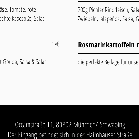
Käse, Tomate, rote
200g Pichler Rindfleisch, Sal
chte Käsesoße​, Salat
Zwiebeln, Jalapeños, Salsa,
17€
Rosmarinkartoffeln 
Gouda, Salsa & Salat
die perfekte Beilage für unse
Occamstraße 11, 80802 München/ Schwabing
Der Eingang befindet sich in der Haimhauser Straße