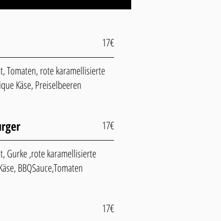
17€
at, Tomaten, rote karamellisierte
ique Käse, Preiselbeeren
urger
17€
t, Gurke ,rote karamellisierte
 Käse, BBQSauce,Tomaten
17€