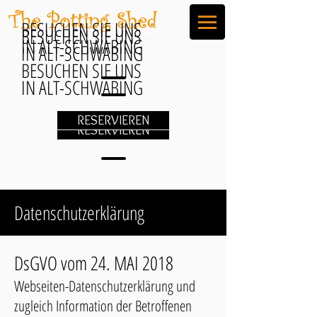
BESUCHEN SIE UNS
BESUCHEN SIE UNS
IN ALT-SCHWABING
IN ALT-SCHWABING
BESUCHEN SIE UNS
IN ALT-SCHWABING
RESERVIEREN
RESERVIEREN
Datenschutzerklärung
DsGVO vom 24. MAI 2018​
Webseiten-Datenschutzerklärung und
zugleich Information der Betroffenen